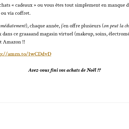
chats « cadeaux » ou vous êtes tout simplement en manque d
ou via coffret.
immédiatement
), chaque année, j’en offre plusieurs (
on peut la c
ix dans ce graaaand magasin virtuel (makeup, soins, électromén
st Amazon !!
tp://amzn.to/1wCDdvD
Avez-vous fini vos achats de Noël ??