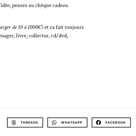
’idée, pensez au chèque cadeau
harger de 10 à 1000€
) et ça fait toujours
ager, livre, collector, cd/dvd,
THREADS
WHATSAPP
FACEBOOK