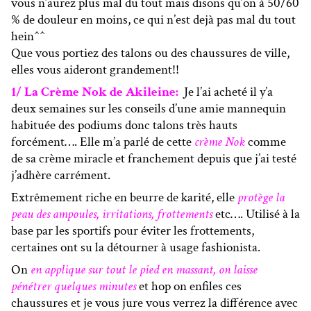
vous n’aurez plus mal du tout mais disons qu’on à 50/60
% de douleur en moins, ce qui n’est dejà pas mal du tout
hein^^
Que vous portiez des talons ou des chaussures de ville,
elles vous aideront grandement!!
1/ La Crème Nok de Akileine:
Je l’ai acheté il y’a
deux semaines sur les conseils d’une amie mannequin
habituée des podiums donc talons très hauts
forcément…. Elle m’a parlé de cette
crème Nok
comme
de sa crème miracle et franchement depuis que j’ai testé
j’adhère carrément.
Extrêmement riche en beurre de karité, elle
protège la
peau des ampoules, irritations, frottements
etc…. Utilisé à la
base par les sportifs pour éviter les frottements,
certaines ont su la détourner à usage fashionista.
On
en applique sur tout le pied en massant, on laisse
pénétrer quelques minutes
et hop on enfiles ces
chaussures et je vous jure vous verrez la différence avec