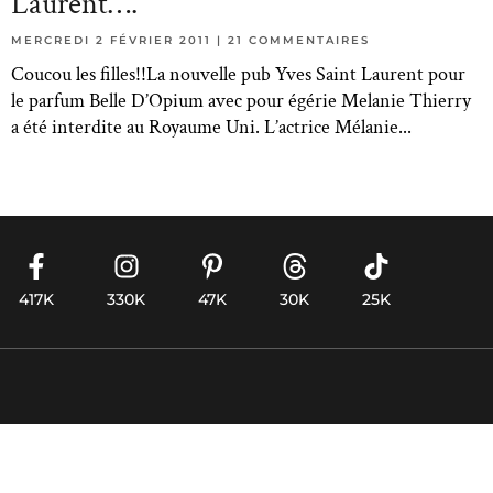
Laurent….
MERCREDI 2 FÉVRIER 2011
21 COMMENTAIRES
Coucou les filles!!La nouvelle pub Yves Saint Laurent pour
le parfum Belle D’Opium avec pour égérie Melanie Thierry
a été interdite au Royaume Uni. L’actrice Mélanie
417K
330K
47K
30K
25K