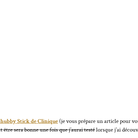
hubby Stick de Clinique
(je vous prépare un article pour vo
t être sera bonne une fois que j’aurai testé
lorsque j’ai décou