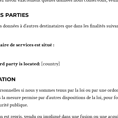
tez savoir exactement quelles données nous conservons, veuil
ES PARTIES
données à d’autres destinataires que dans les finalités suivan
ire de services est situé :
rd party is located:
[country]
ATION
sonnelles si nous y sommes tenus par la loi ou par une ordo
s la mesure permise par d’autres dispositions de la loi, pour 
urité publique.
on est repris, vendu ou impliqué dans une fusion ou une acqu