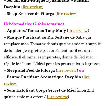
– Sérum Anti-Fatigue Dynamisant Vitalskin
Darphin
(
lire review
)
– Sleep Recover de Filorga
(
lire review
)
Hebdomadaire (2 fois/semaine)
– Appletox/Tomatox Tony Moly
(
lire review
)
–
Masque Purifiant au Riz Sultane de Saba
qui
remplace mon Tomatox depuis qu’une amie m’a supplié
de lui filer. Je regrette pas forcément car il est
ultra
efficace. Il élimine les impuretés, donne de l’éclat et
régule le sébum. L’idéal pour les peaux mixtes à grasses.
– Sleep and Peel de Filorga
(
lire review
)
ou
– Baume Purifiant Aromatique Darphin
(
lire
review
)
– Soin Exfoliant Corps Secret de Miel
(mon 2nd
qu’une amie m’a offert /
Lire review
)