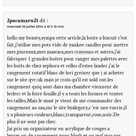
2pacamaru21
dit :
mercredi 16 juillet 2014 à 15 h 15 min
hello my beauty,sympa cette article,la boite a biscuit c'est
fait,j'utilise mes pots vide de yankee candles pour mettre
mes pinceaux,mes mascara,mes crayouns et autres.j'ai
fabriquer 1 grandes boites pour ranger mes palettes avec
les boits de chez sephora et celles d'estee lauder.j'ai le
rangement rotatif blanc de lori greiner que j ai acheter
sur le site qvc.uk mais je crois qu'il est sold out.les
rangement quiq sont dans ma chambre viennent de
leclerc et la foire fouille,il y a touts les formes et toutes
les tailles.Mais le must je vient de me commander des
rangement au usa,sur le site byalegory,c 'est une tuerie,il
y a plusieurs couleurs,blanc,transparent,rose,noir.De
plus il ne sont pas cher.
Jai pris un organisateur en acrylique de rouges a
levres,un de rangement pour blush et ou msf mac par