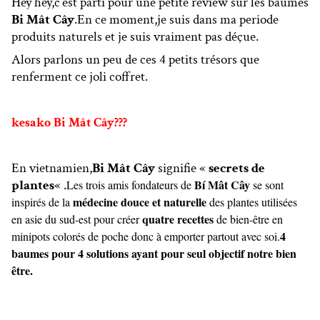
Hey hey,c’est parti pour une petite review sur les baumes
Bi Mât Cây
.En ce moment,je suis dans ma periode
produits naturels et je suis vraiment pas déçue.
Alors parlons un peu de ces 4 petits trésors que
renferment ce joli coffret.
kesako Bi Mât Cây???
En vietnamien,
Bi Mât Cây
signifie «
secrets de
plantes
« .
Bí Mât Cây
Les trois amis fondateurs de
se sont
médecine douce et naturelle
inspirés de la
des plantes utilisées
quatre recettes
en asie du sud-est pour créer
de bien-être en
4
minipots colorés de poche donc à emporter partout avec soi.
baumes pour 4 solutions ayant pour seul objectif notre bien
être.