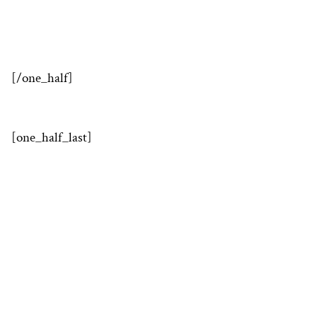
[/one_half]
[one_half_last]