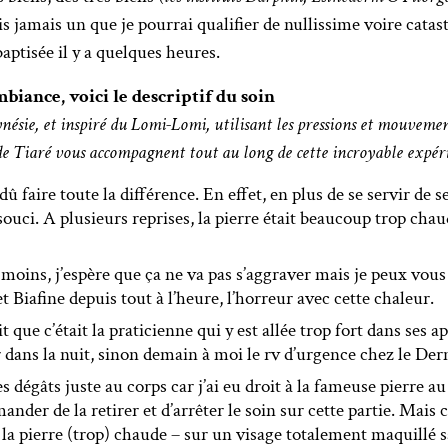
is jamais un que je pourrai qualifier de nullissime voire cat
baptisée il y a quelques heures.
iance, voici le descriptif du soin
nésie, et inspiré du Lomi-Lomi, utilisant les pressions et mouvemen
s de Tiaré vous accompagnent tout au long de cette incroyable expéri
dû faire toute la différence. En effet, en plus de se servir de s
 souci. A plusieurs reprises, la pierre était beaucoup trop chau
 moins, j’espère que ça ne va pas s’aggraver mais je peux vou
 Biafine depuis tout à l’heure, l’horreur avec cette chaleur.
t que c’était la praticienne qui y est allée trop fort dans ses a
 dans la nuit, sinon demain à moi le rv d’urgence chez le D
s dégâts juste au corps car j’ai eu droit à la fameuse pierre a
mander de la retirer et d’arrêter le soin sur cette partie. Mais 
 à la pierre (trop) chaude – sur un visage totalement maquillé 