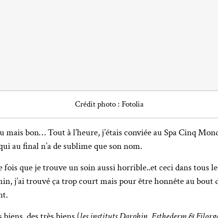
Crédit photo : Fotolia
u mais bon… Tout à l’heure, j’étais conviée au Spa Cinq Mond
qui au final n’a de sublime que son nom.
e fois que je trouve un soin aussi horrible..et ceci dans tous
 min, j’ai trouvé ça trop court mais pour être honnête au bout
nt.
 biens, des très biens (
les instituts Darphin, Esthederm & Filorg