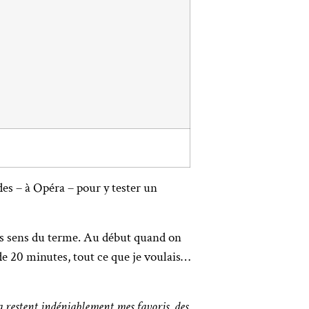
es – à Opéra – pour y tester un
 les sens du terme. Au début quand on
 de 20 minutes, tout ce que je voulais…
a restent indéniablement mes favoris, des