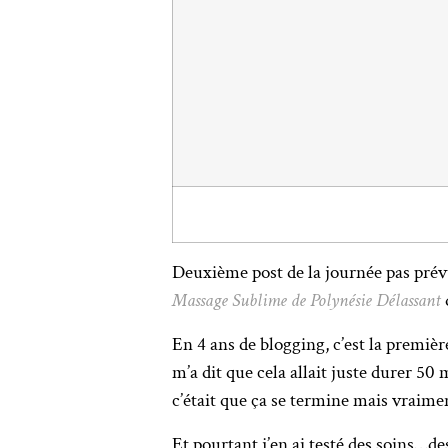
Deuxième post de la journée pas prév
Massage Sublime de Polynésie Délassant
En 4 ans de blogging, c’est la premièr
m’a dit que cela allait juste durer 50
c’était que ça se termine mais vraime
Et pourtant j’en ai testé des soins…des