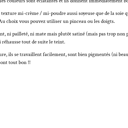
 les couleurs sont éclatantes et ils donnent immédiatement 
 texture mi-crème / mi-poudre aussi soyeuse que de la soie qui
u choix vous pouvez utiliser un pinceau ou les doigts.
illant, ni pailleté, ni mate mais plutôt satiné (mais pas trop no
 réhausse tout de suite le teint.
ure, ils se travaillent facilement, sont bien pigmentés (ni bea
ont tout bon !!