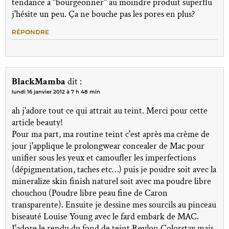
tendance a "bourgeonner" au moindre produit superflu
j'hésite un peu. Ça ne bouche pas les pores en plus?
RÉPONDRE
BlackMamba
dit :
lundi 16 janvier 2012 à 7 h 48 min
ah j'adore tout ce qui attrait au teint. Merci pour cette
article beauty!
Pour ma part, ma routine teint c'est après ma crème de
jour j'applique le prolongwear concealer de Mac pour
unifier sous les yeux et camoufler les imperfections
(dépigmentation, taches etc…) puis je poudre soit avec la
mineralize skin finish naturel soit avec ma poudre libre
chouchou (Poudre libre peau fine de Caron
transparente). Ensuite je dessine mes sourcils au pinceau
biseauté Louise Young avec le fard embark de MAC.
J'adore le rendu du fond de teint Revlon Colorstay mais