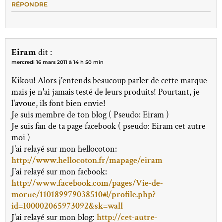
RÉPONDRE
Eiram
dit :
mercredi 16 mars 2011 à 14 h 50 min
Kikou! Alors j'entends beaucoup parler de cette marque
mais je n'ai jamais testé de leurs produits! Pourtant, je
l'avoue, ils font bien envie!
Je suis membre de ton blog ( Pseudo: Eiram )
Je suis fan de ta page facebook ( pseudo: Eiram cet autre
moi )
J'ai relayé sur mon hellocoton:
http://www.hellocoton.fr/mapage/eiram
J'ai relayé sur mon facbook:
http://www.facebook.com/pages/Vie-de-
morue/110189979038510#!/profile.php?
id=100002065973092&sk=wall
J'ai relayé sur mon blog:
http://cet-autre-