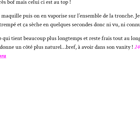
ès bof mais celui ci est au top !
 se maquille puis on en vaporise sur l’ensemble de la tronche. 
 trempé et ça sèche en quelques secondes donc ni vu, ni connu
up qui tient beaucoup plus longtemps et reste frais tout au lon
ui donne un côté plus naturel…bref, à avoir dans son vanity !
24
ora