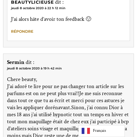
dit :
BEAUTYLICIEUSE
jeudi 8 octobre 2020 à 22 h 12 min
J’ai alors hâte d’avoir ton feedback 🙂
RÉPONDRE
Sermin
dit :
jeudi 8 octobre 2020 à 19 h 42 min
Chere beauty,
J’ai adoré te lire pour ne pas changer ton article sur les
parfums est on ne peut plus vrai!!Je me suis reconnue
dans tout ce que tu as écrit et merci pour ces astuces je
vais les appliquer dorénavant.Sinon, j’ai connu Dior à
mes 18 ans j’ai utilisé hypnotic tout un temps en hiver et
tout mon maquillage était de chez eux j’ai participé à bcp
d’ateliers soins visage et maquillage maintenant il y en a
Français
moins mais Dior reste une de mes marques préférées