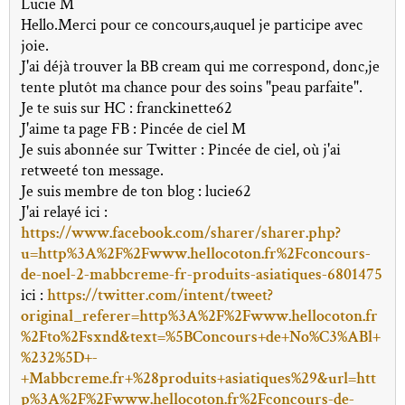
Lucie M
Hello.Merci pour ce concours,auquel je participe avec
joie.
J'ai déjà trouver la BB cream qui me correspond, donc,je
tente plutôt ma chance pour des soins "peau parfaite".
Je te suis sur HC : franckinette62
J'aime ta page FB : Pincée de ciel M
Je suis abonnée sur Twitter : Pincée de ciel, où j'ai
retweeté ton message.
Je suis membre de ton blog : lucie62
J'ai relayé ici :
https://www.facebook.com/sharer/sharer.php?
u=http%3A%2F%2Fwww.hellocoton.fr%2Fconcours-
de-noel-2-mabbcreme-fr-produits-asiatiques-6801475
ici :
https://twitter.com/intent/tweet?
original_referer=http%3A%2F%2Fwww.hellocoton.fr
%2Fto%2Fsxnd&text=%5BConcours+de+No%C3%ABl+
%232%5D+-
+Mabbcreme.fr+%28produits+asiatiques%29&url=htt
p%3A%2F%2Fwww.hellocoton.fr%2Fconcours-de-