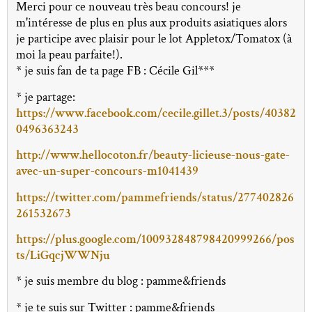
Merci pour ce nouveau très beau concours! je
m'intéresse de plus en plus aux produits asiatiques alors
je participe avec plaisir pour le lot Appletox/Tomatox (à
moi la peau parfaite!).
* je suis fan de ta page FB : Cécile Gil***
* je partage:
https://www.facebook.com/cecile.gillet.3/posts/40382
0496363243
http://www.hellocoton.fr/beauty-licieuse-nous-gate-
avec-un-super-concours-m1041439
https://twitter.com/pammefriends/status/277402826
261532673
https://plus.google.com/100932848798420999266/pos
ts/LiGqcjWWNju
* je suis membre du blog : pamme&friends
* je te suis sur Twitter : pamme&friends