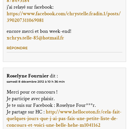
878493184
j'ai relayé sur facebook:
https://www.facebook.com/chrystelle.fradin.1/posts/
390207311069081
encore merci et bon week-end!
xchrys.telle-85@hotmail.fr
RÉPONDRE
Roselyne Fournier
dit :
samedi 8 décembre 2012 à 10 h 36 min
Merci pour ce concours !
Je participe avec plaisir.
Je te suis sur Facebook : Roselyne Four***r.
Je partage sur HC :
http://www.hellocoton.fr/cela-fait-
quelques-jours-que-j-ai-pas-fais-une-petite-liste-de-
concours-et-voici-une-belle-hehe-m1041162