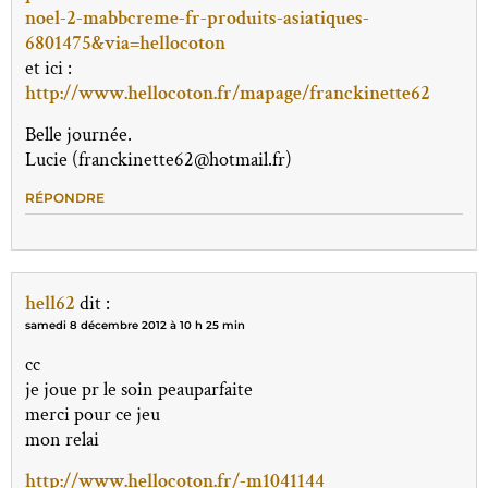
noel-2-mabbcreme-fr-produits-asiatiques-
6801475&via=hellocoton
et ici :
http://www.hellocoton.fr/mapage/franckinette62
Belle journée.
Lucie (franckinette62@hotmail.fr)
RÉPONDRE
hell62
dit :
samedi 8 décembre 2012 à 10 h 25 min
cc
je joue pr le soin peauparfaite
merci pour ce jeu
mon relai
http://www.hellocoton.fr/-m1041144