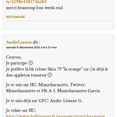
ts/429864383746684
merci beaucoup bon week end
RÉPONDRE
AndieLeanne
dit :
samedi 8 décembre 2012 à 6 h 21 min
Coucou,
Je participe 🙂
Je préfère la bb crème Skin 79 "la orange" car j'ai déjà le
duo appletox tomatox 🙂
Je te suis sur HC: Mimicharmotte, Twitter:
Mimicharmotte et FB: A-L Mimicharmotte Garcia
Je te suis déjà sur GFC: Andie-Léanne G.
Je relaie sur HC:
http://www.hellocoton.fr/mapage/mimicharmotte