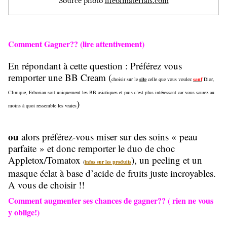
Source photo
lifeofmaterials.com
Comment Gagner?? (lire attentivement)
En répondant à cette question : Préférez vous
remporter une BB Cream (
choisir sur le
site
celle que vous voulez
sauf
Dior,
Clinique, Erborian soit uniquement les BB asiatiques et puis c’est plus intéressant car vous saurez au
)
moins à quoi ressemble les vraies
ou
alors préférez-vous miser sur des soins « peau
parfaite » et donc remporter le duo de choc
Appletox/Tomatox
), un peeling et un
(
infos sur les produits
masque éclat à base d’acide de fruits juste incroyables.
A vous de choisir !!
Comment augmenter ses chances de gagner?? ( rien ne vous
y oblige!)