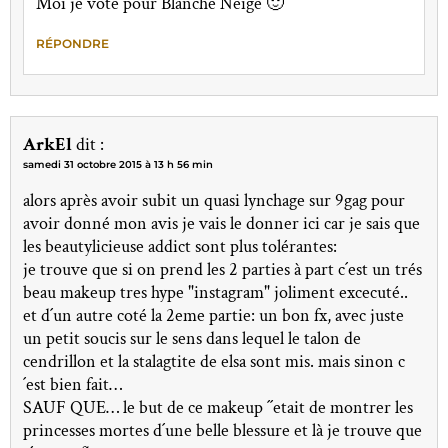
Moi je vote pour Blanche Neige 🙂
RÉPONDRE
ArkEl
dit :
samedi 31 octobre 2015 à 13 h 56 min
alors après avoir subit un quasi lynchage sur 9gag pour
avoir donné mon avis je vais le donner ici car je sais que
les beautylicieuse addict sont plus tolérantes:
je trouve que si on prend les 2 parties à part c´est un trés
beau makeup tres hype "instagram" joliment excecuté..
et d´un autre coté la 2eme partie: un bon fx, avec juste
un petit soucis sur le sens dans lequel le talon de
cendrillon et la stalagtite de elsa sont mis. mais sinon c
´est bien fait…
SAUF QUE… le but de ce makeup ´´etait de montrer les
princesses mortes d´une belle blessure et là je trouve que