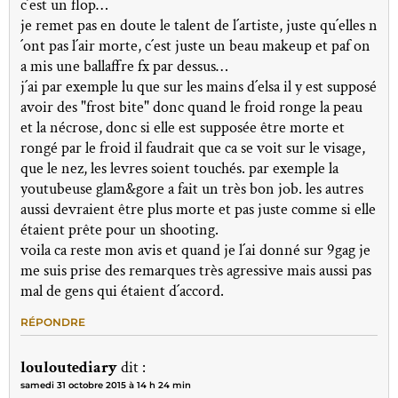
c´est un flop…
je remet pas en doute le talent de l´artiste, juste qu´elles n
´ont pas l´air morte, c´est juste un beau makeup et paf on
a mis une ballaffre fx par dessus…
j´ai par exemple lu que sur les mains d´elsa il y est supposé
avoir des "frost bite" donc quand le froid ronge la peau
et la nécrose, donc si elle est supposée être morte et
rongé par le froid il faudrait que ca se voit sur le visage,
que le nez, les levres soient touchés. par exemple la
youtubeuse glam&gore a fait un très bon job. les autres
aussi devraient être plus morte et pas juste comme si elle
étaient prête pour un shooting.
voila ca reste mon avis et quand je l´ai donné sur 9gag je
me suis prise des remarques très agressive mais aussi pas
mal de gens qui étaient d´accord.
RÉPONDRE
louloutediary
dit :
samedi 31 octobre 2015 à 14 h 24 min