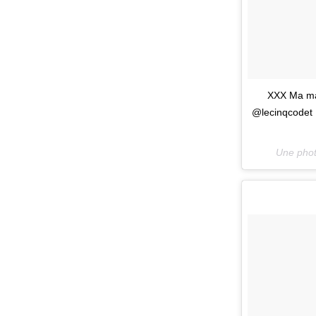
XXX Ma mai
@lecinqcodet !
Une phot