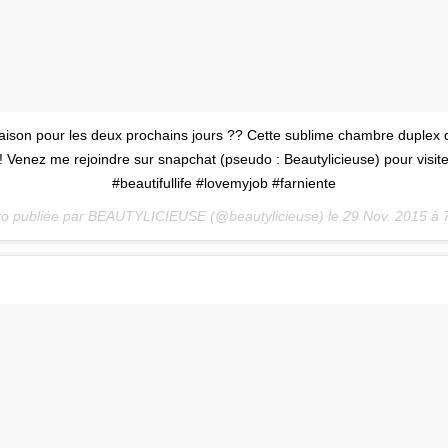
son pour les deux prochains jours ?? Cette sublime chambre duplex de
 Venez me rejoindre sur snapchat (pseudo : Beautylicieuse) pour visite
#beautifullife #lovemyjob #farniente
o publiée par BEAUTYLICIEUSE (@beautylicieuse) le
29 Nov. 2015 à