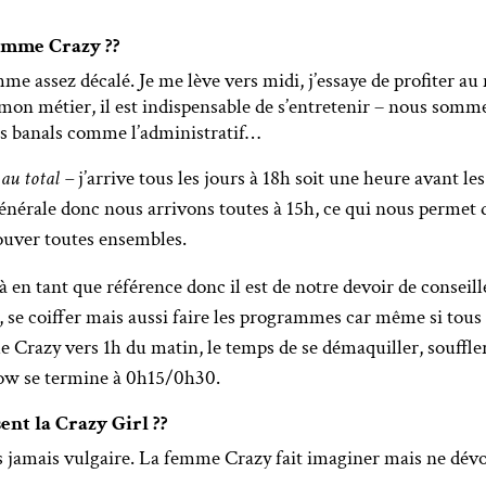
femme Crazy ??
thme assez décalé. Je me lève vers midi, j’essaye de profiter 
mon métier, il est indispensable de s’entretenir – nous sommes
ucs banals comme l’administratif…
 au total –
j’arrive tous les jours à 18h soit une heure avant le
nérale donc nous arrivons toutes à 15h, ce qui nous permet de 
ouver toutes ensembles.
en tant que référence donc il est de notre devoir de conseill
, se coiffer mais aussi faire les programmes car même si tous l
le Crazy vers 1h du matin, le temps de se démaquiller, souff
how se termine à 0h15/0h30.
sent la Crazy Girl ??
 jamais vulgaire. La femme Crazy fait imaginer mais ne dévoi