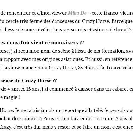
on de rencontrer et d’interviewer
Mika Do
– cette franco-vietn
du cercle très fermé des danseuses du Crazy Horse. Parce que l
entillesse de nous révéler tous ses secrets et astuces de beauté.
es nous d’où vient ce nom si sexy ??
orse, j’ai reçu mon nom de scène à l’issu de ma formation, av
 rapport avec mes origines asiatiques. Et aussi, en référence
it la show manager du Crazy Horse, Svetlana. J’ai trouvé cela ç
seuse du Crazy Horse ??
e de 4 ans. A 15 ans, j’ai commencé à danser dans un cabaret ca
te magie !
orse. Je ne ratais jamais un reportage à la télé. Je pensais qu
voulait dire monter à Paris et tout laisser derrière moi. 5 ans p
Crazy, c’est très dur mais y rester et se faire un nom c’est enco