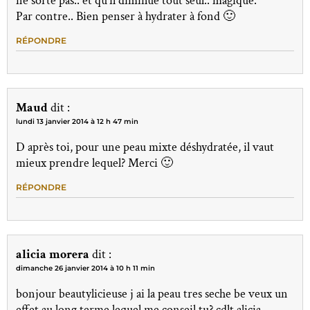
ne sorte pas.. et qu'il diminue tout seul.. magique.
Par contre.. Bien penser à hydrater à fond 🙂
RÉPONDRE
Maud
dit :
lundi 13 janvier 2014 à 12 h 47 min
D après toi, pour une peau mixte déshydratée, il vaut
mieux prendre lequel? Merci 🙂
RÉPONDRE
alicia morera
dit :
dimanche 26 janvier 2014 à 10 h 11 min
bonjour beautylicieuse j ai la peau tres seche be veux un
effet au long terme lequel me conseil tu? cdlt alicia