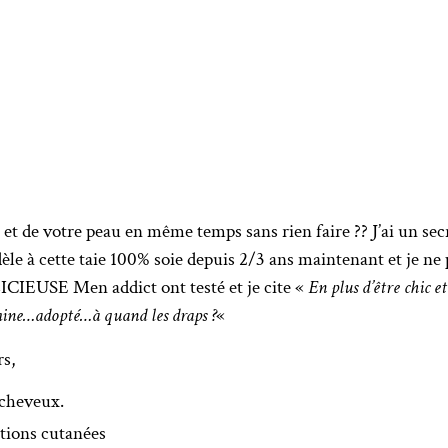
t de votre peau en même temps sans rien faire ?? J’ai un secr
fidèle à cette taie 100% soie depuis 2/3 ans maintenant et je
CIEUSE Men addict ont testé et je cite «
En plus d’être chic et
mine…adopté…à quand les draps ?
«
s,
s cheveux.
ations cutanées