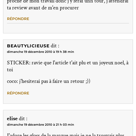
proche de mon travail donc j'y ferai unn tour, j'attendrai
ta review avant de m'en procurer
RÉPONDRE
dit :
BEAUTYLICIEUSE
dimanche 19 décembre 2010 à 19 h 38 min
STICKER: ravie que l'article t'ait plu et un joyeux noel, à
toi
coco: j'hesiterai pas à faire un retour ;))
RÉPONDRE
elise
dit :
dimanche 19 décembre 2010 à 21 h 03 min
J'adore les gloss de la marque mais je ne la trouvais plus