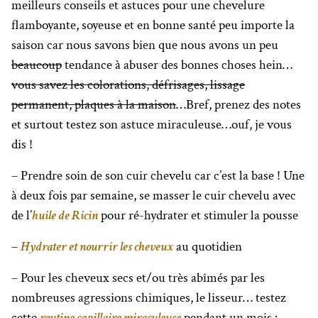
meilleurs conseils et astuces pour une chevelure
flamboyante, soyeuse et en bonne santé peu importe la
saison car nous savons bien que nous avons un peu
beaucoup
tendance à abuser des bonnes choses hein…
vous savez les colorations, défrisages, lissage
permanent, plaques à la maison
…Bref, prenez des notes
et surtout testez son astuce miraculeuse…ouf, je vous
dis !
– Prendre soin de son cuir chevelu car c’est la base ! Une
à deux fois par semaine, se masser le cuir chevelu avec
de l’
huile de Ricin
pour ré-hydrater et stimuler la pousse
–
Hydrater et nourrir les cheveux
au quotidien
– Pour les cheveux secs et/ou très abîmés par les
nombreuses agressions chimiques, le lisseur… testez
cette
routine capillaire miraculeuse
pendant un mois :