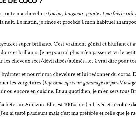
LE DE COCO ?
ur toute ma chevelure (
racine, longueur, pointe et parfois le cuir 
te la nuit. Le matin, je rince et procède à mon habituel sha
yeux et super brillants. C’est vraiment génial et bluffant et au
doux et brillants. Je ne pourrai plus m’en passer et vu le peti
ur les cheveux secs/dévitalisés/abîmés…et à vrai dire pour to
ur hydrater et nourrir ma chevelure et lui redonner du corps. 
nuer les vergetures (
topissime après un gommage corporel/visage 
ir ou encore en cuisine. Et au quotidien, je m’en sers tous Bref
’achète sur Amazon. Elle est 100% bio (cultivée et récoltée dan
. J’en ai testé plusieurs mais c’est ma préférée et celle que je