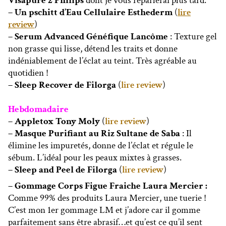
Visapure 2 Philips
dont je vous reparlerai plus tard.
– Un pschitt d’Eau Cellulaire Esthederm
(
lire
review
)
– Serum Advanced Généfique Lancôme
: Texture gel
non grasse qui lisse, détend les traits et donne
indéniablement de l’éclat au teint. Très agréable au
quotidien !
– Sleep Recover de Filorga
(
lire review
)
Hebdomadaire
– Appletox Tony Moly
(
lire review
)
– Masque Purifiant au Riz Sultane de Saba
:
Il
élimine les impuretés, donne de l’éclat et régule le
sébum. L’idéal pour les peaux mixtes à grasses.
– Sleep and Peel de Filorga
(
lire review
)
– Gommage Corps Figue Fraiche Laura Mercier :
Comme 99% des produits Laura Mercier, une tuerie !
C’est mon 1er gommage LM et j’adore car il gomme
parfaitement sans être abrasif…et qu’est ce qu’il sent