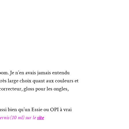
oom. Je n’en avais jamais entendu
 très large choix quant aux couleurs et
orrecteur, gloss pour les ongles,
aussi bien qu’un Essie ou OPI à vrai
ernis (10 ml) sur le
site