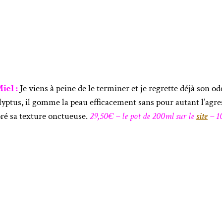
iel :
Je viens à peine de le terminer et je regrette déjà son
lyptus, il gomme la peau efficacement sans pour autant l’agre
ré sa texture onctueuse.
29,50€ – le pot de 200ml sur le
site
– 10