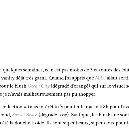
en quelques semaines, ce n’est pas moins de 3
et toutes des édi
vanity déjà très garni. Quand j’ai appris que
MAC
allait sort
 pour le blush
Ocean City
(dégradé d’orangé) qui sur le visuel
que je n’avais malheureusement pas pu shopper.
ollection = tu as intérêt à t’y pointer le matin à 8h pour l’avo
econd,
Sunset Beach
(dégradé rosé). Sauf que, les blushs ne son
 été la douche froide. Ils sont super beaux, super doux pour 