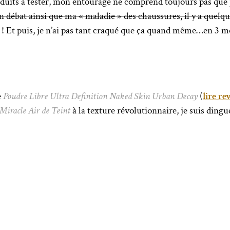
duits à tester, mon entourage ne comprend toujours pas que 
 un débat ainsi que ma « maladie » des chaussures, il y a quelq
s ! Et puis, je n’ai pas tant craqué que ça quand même…en 3 mois
e
Poudre Libre Ultra Definition Naked Skin Urban Decay
(
lire r
Miracle Air de Teint
à la texture révolutionnaire, je suis dingu