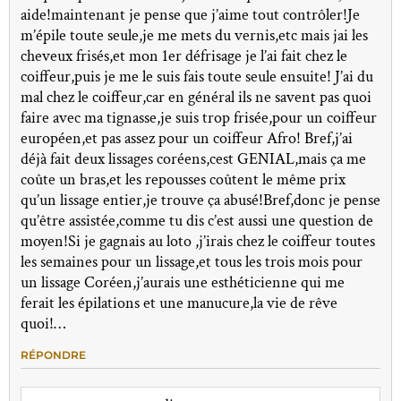
aide!maintenant je pense que j’aime tout contrôler!Je
m’épile toute seule,je me mets du vernis,etc mais jai les
cheveux frisés,et mon 1er défrisage je l’ai fait chez le
coiffeur,puis je me le suis fais toute seule ensuite! J’ai du
mal chez le coiffeur,car en général ils ne savent pas quoi
faire avec ma tignasse,je suis trop frisée,pour un coiffeur
européen,et pas assez pour un coiffeur Afro! Bref,j’ai
déjà fait deux lissages coréens,cest GENIAL,mais ça me
coûte un bras,et les repousses coûtent le même prix
qu’un lissage entier,je trouve ça abusé!Bref,donc je pense
qu’être assistée,comme tu dis c’est aussi une question de
moyen!Si je gagnais au loto ,j’irais chez le coiffeur toutes
les semaines pour un lissage,et tous les trois mois pour
un lissage Coréen,j’aurais une esthéticienne qui me
ferait les épilations et une manucure,la vie de rêve
quoi!…
RÉPONDRE