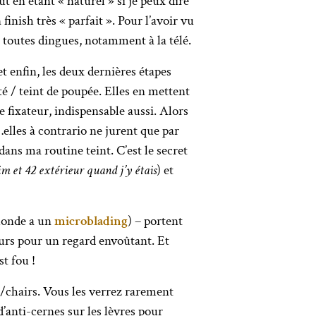
t en étant « naturel » si je peux dire
finish très « parfait ». Pour l’avoir vu
nt toutes dingues, notamment à la télé.
t enfin, les deux dernières étapes
uté / teint de poupée. Elles en mettent
e fixateur, indispensable aussi. Alors
elles à contrario ne jurent que par
dans ma routine teint. C’est le secret
lim et 42 extérieur quand j’y étais
) et
 monde a un
microblading
) – portent
ieurs pour un regard envoûtant. Et
t fou !
s/chairs. Vous les verrez rarement
 d’anti-cernes sur les lèvres pour