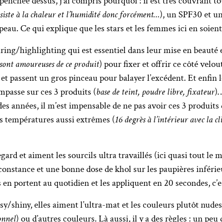
enchée dessus, j’ai compris pourquoi : il est très couvrant tou
esiste à la chaleur et l’humidité donc forcément…
), un SPF30 et un 
a peau. Ce qui explique que les stars et les femmes ici en soie
ring/highlighting qui est essentiel dans leur mise en beauté e
 sont amoureuses de ce produit
) pour fixer et offrir ce côté velo
et passent un gros pinceau pour balayer l’excédent. Et enfin l
impasse sur ces 3 produits (
base de teint, poudre libre, fixateur
)…
es années, il m’est impensable de ne pas avoir ces 3 produits 
es températures aussi extrêmes (
16 degrès à l’intérieur avec la c
ard et aiment les sourcils ultra travaillés (ici quasi tout le
irconstance et une bonne dose de khol sur les paupières infér
en portent au quotidien et les appliquent en 20 secondes, c’es
sy/shiny, elles aiment l’ultra-mat et les couleurs plutôt nude
onnel
) ou d’autres couleurs. Là aussi, il y a des règles : un peu