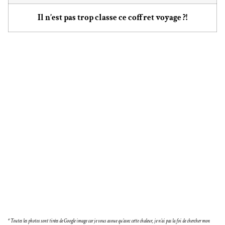
Il n’est pas trop classe ce coffret voyage ?!
* Toutes les photos sont tirées de Google image car je vous avoue qu’avec cette chaleur, je n’ai pas la foi de chercher mon