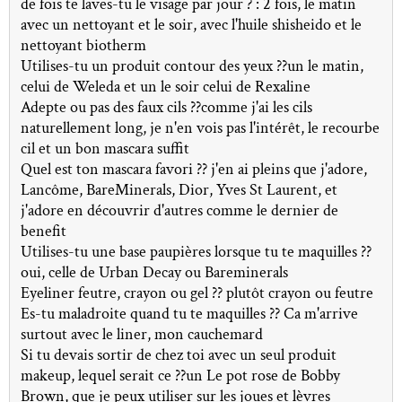
de fois te laves-tu le visage par jour ? : 2 fois, le matin
avec un nettoyant et le soir, avec l'huile shisheido et le
nettoyant biotherm
Utilises-tu un produit contour des yeux ??un le matin,
celui de Weleda et un le soir celui de Rexaline
Adepte ou pas des faux cils ??comme j'ai les cils
naturellement long, je n'en vois pas l'intérêt, le recourbe
cil et un bon mascara suffit
Quel est ton mascara favori ?? j'en ai pleins que j'adore,
Lancôme, BareMinerals, Dior, Yves St Laurent, et
j'adore en découvrir d'autres comme le dernier de
benefit
Utilises-tu une base paupières lorsque tu te maquilles ??
oui, celle de Urban Decay ou Bareminerals
Eyeliner feutre, crayon ou gel ?? plutôt crayon ou feutre
Es-tu maladroite quand tu te maquilles ?? Ca m'arrive
surtout avec le liner, mon cauchemard
Si tu devais sortir de chez toi avec un seul produit
makeup, lequel serait ce ??un Le pot rose de Bobby
Brown, que je peux utiliser sur les joues et lèvres