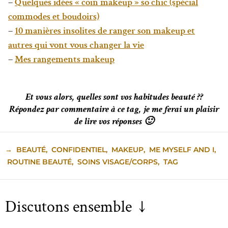
–
Quelques idées « coin makeup » so chic (spécial
commodes et boudoirs)
–
10 manières insolites de ranger son makeup et
autres qui vont vous changer la vie
–
Mes rangements makeup
Et vous alors, quelles sont vos habitudes beauté ??
Répondez par commentaire à ce tag, je me ferai un plaisir
de lire vos réponses 🙂
→
BEAUTÉ
,
CONFIDENTIEL
,
MAKEUP
,
ME MYSELF AND I
,
ROUTINE BEAUTÉ
,
SOINS VISAGE/CORPS
,
TAG
Discutons ensemble ↓