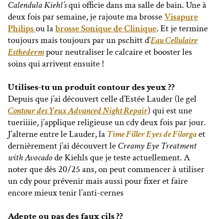
Calendula Kiehl’s
qui officie dans ma salle de bain. Une à
deux fois par semaine, je rajoute ma brosse
Visapure
Philips
ou la
brosse Sonique de Clinique
. Et je termine
toujours mais toujours par un pschitt d’
Eau Cellulaire
Esthederm
pour neutraliser le calcaire et booster les
soins qui arrivent ensuite !
Utilises-tu un produit contour des yeux ??
Depuis que j’ai découvert celle d’Estée Lauder (le gel
Contour des Yeux Advanced Night Repair
) qui est une
tueriiiie, j’applique religieuse un cdy deux fois par jour.
J’alterne entre le Lauder, la
Time Filler Eyes de Filorga
et
dernièrement j’ai découvert le
Creamy Eye Treatment
with Avocado
de Kiehls que je teste actuellement. A
noter que dès 20/25 ans, on peut commencer à utiliser
un cdy pour prévenir mais aussi pour fixer et faire
encore mieux tenir l’anti-cernes
Adepte ou pas des faux cils ??