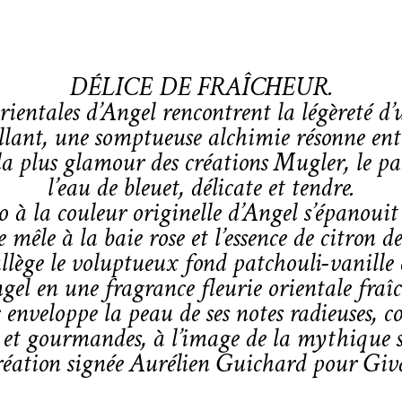
DÉLICE DE FRAÎCHEUR.
ientales d’Angel rencontrent la légèreté d’
llant, une somptueuse alchimie résonne entre
la plus glamour des créations Mugler, le p
l’eau de bleuet, délicate et tendre.
o à la couleur originelle d’Angel s’épanouit
e mêle à la baie rose et l’essence de citron 
allège le voluptueux fond patchouli-vanill
gel en une fragrance fleurie orientale fraîc
enveloppe la peau de ses notes radieuses, 
s et gourmandes, à l’image de la mythique 
éation signée Aurélien Guichard pour Gi