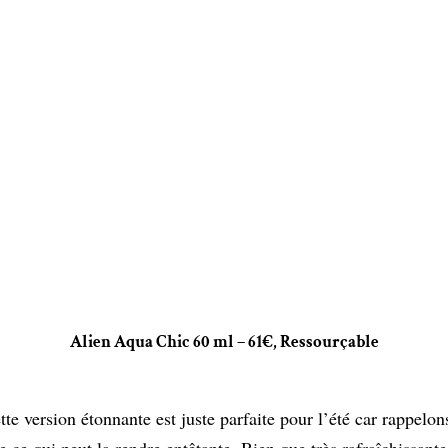
Alien Aqua Chic 60 ml – 61€, Ressourçable
tte version étonnante est juste parfaite pour l’été car rappelon
e ce qui peut la rendre entêtante. Bien que très rafraîchissante