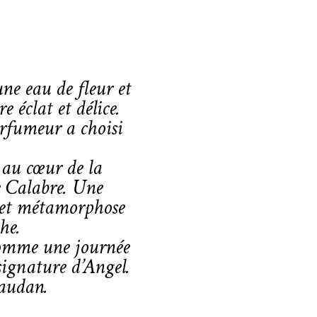
une eau de fleur et
 éclat et délice.
arfumeur a choisi
 au cœur de la
de Calabre. Une
e et métamorphose
he.
comme une journée
signature d’Angel.
vaudan.