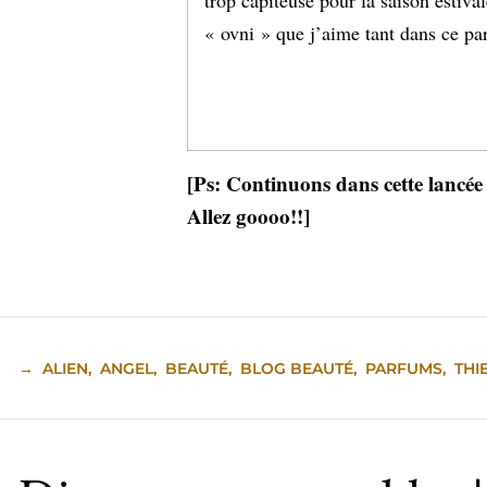
« ovni » que j’aime tant dans ce pa
[Ps: Continuons dans cette lancé
Allez goooo!!]
→
ALIEN
,
ANGEL
,
BEAUTÉ
,
BLOG BEAUTÉ
,
PARFUMS
,
THI