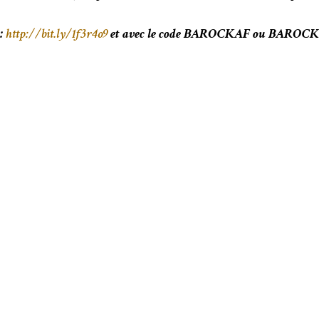
 :
http://bit.ly/1f3r4o9
et avec le code BAROCKAF ou BAROCKCG