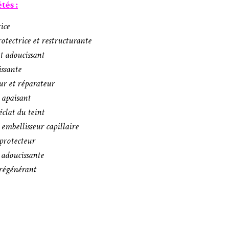
tés :
ice
rotectrice et restructurante
t adoucissant
issante
ur et réparateur
 apaisant
clat du teint
embellisseur capillaire
 protecteur
t adoucissante
 régénérant