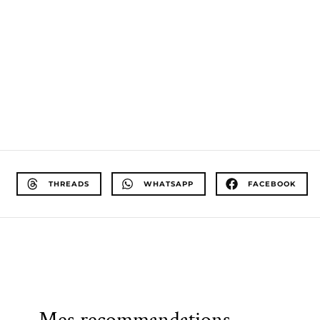
THREADS
WHATSAPP
FACEBOOK