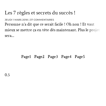
Les 7 règles et secrets du succès !
JEUDI 1 MARS 2018
37 COMMENTAIRES
Personne n’a dit que ce serait facile ! Oh non ! Et vaut
mieux se mettre ça en tête dès maintenant. Plus le projet
sera
Page
1
Page
2
Page
3
Page
4
Page
5