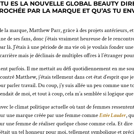
 TU ES LA NOUVELLE GLOBAL BEAUTY DIR
OCHÉE PAR LA MARQUE ET QU’AS TU ENV
 de la marque, Matthew Parr, grâce à des projets antérieurs, et
une de ses fans, donc j’étais vraiment heureuse de le rencontr
par là. J’étais à une période de ma vie où je voulais fonder un
arrière mais je déclinais de multiples offres à l’étranger pou
nt parfois. Il me mettait au défi quotidiennement en me sou
contré Matthew, j’étais tellement dans cet état d’esprit que j
r parler travail. Du coup, j’y suis allée un peu comme une tou
ndait de moi, et tout à coup, cela m’a semblée si logique que 
vec le climat politique actuelle où tant de femmes ressentent 
r pour une marque créée par une femme comme
Estée Lauder
, q
ur une femme de réaliser quelque chose comme cela. Et dire au
’était un tel honneur pour moi, tellement symbolique et précieu