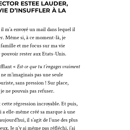
ECTOR ESTEE LAUDER,
IE D’INSUFFLER À LA
 il m’a envoyé un mail dans lequel il
er. Même si, à ce moment-là, je
e famille et me focus sur ma vie
r pouvoir rester aux Etats-Unis.
fflant «
Est-ce que tu t’engages vraiment
e ne m’imaginais pas une seule
riste, sans pression ! Sur place,
je ne pouvais pas refuser.
cette régression incroyable. Et puis,
ui a elle-même créé sa marque à une
jourd’hui, il s’agit de l’une des plus
x. Je n’y ai même pas réfléchi, j’ai