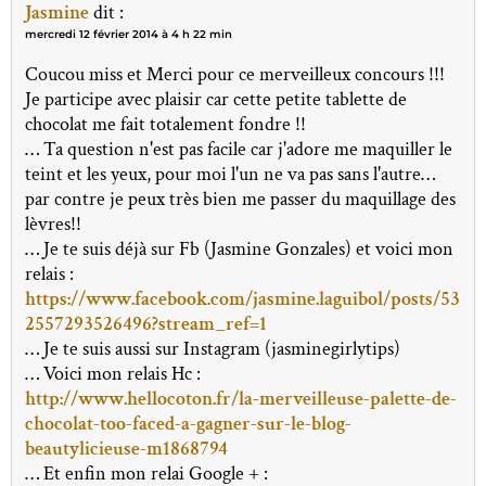
Jasmine
dit :
mercredi 12 février 2014 à 4 h 22 min
Coucou miss et Merci pour ce merveilleux concours !!!
Je participe avec plaisir car cette petite tablette de
chocolat me fait totalement fondre !!
… Ta question n'est pas facile car j'adore me maquiller le
teint et les yeux, pour moi l'un ne va pas sans l'autre…
par contre je peux très bien me passer du maquillage des
lèvres!!
… Je te suis déjà sur Fb (Jasmine Gonzales) et voici mon
relais :
https://www.facebook.com/jasmine.laguibol/posts/53
2557293526496?stream_ref=1
… Je te suis aussi sur Instagram (jasminegirlytips)
… Voici mon relais Hc :
http://www.hellocoton.fr/la-merveilleuse-palette-de-
chocolat-too-faced-a-gagner-sur-le-blog-
beautylicieuse-m1868794
… Et enfin mon relai Google + :