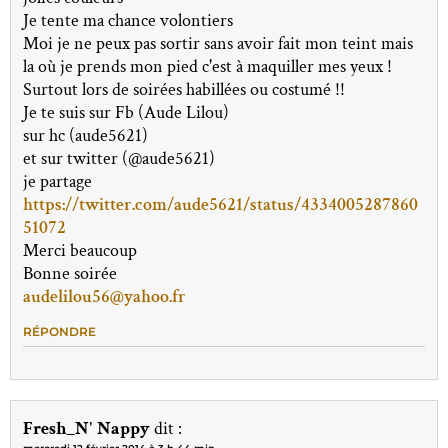
Je tente ma chance volontiers
Moi je ne peux pas sortir sans avoir fait mon teint mais
la où je prends mon pied c'est à maquiller mes yeux !
Surtout lors de soirées habillées ou costumé !!
Je te suis sur Fb (Aude Lilou)
sur hc (aude5621)
et sur twitter (@aude5621)
je partage
https://twitter.com/aude5621/status/4334005287860
51072
Merci beaucoup
Bonne soirée
audelilou56@yahoo.fr
RÉPONDRE
Fresh_N' Nappy
dit :