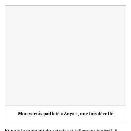
Mon vernis pailleté « Zoya », une fois décollé
Et puis le moment du retrait est tellement jouissif, il