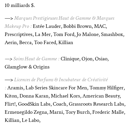
10 milliards $.
—>
Marques Prestigieuses Haut de Gamme & Marques
Makeup Pro :
Estée Lauder, Bobbi Brown, MAC,
Prescriptives, La Mer, Tom Ford, Jo Malone, Smashbox,
Aerin, Becca, Too Faced, Killian
—>
Soins Haut de Gamme :
Clinique, Ojon, Osiao,
Glamglow & Origins
—>
Licences de Parfums & Incubateur de Créativité
:
Aramis, Lab Series Skincare For Men, Tommy Hilfiger,
Kiton, Donna Karan, Michael Kors, American Beauty,
Flirt!, GoodSkin Labs, Coach, Grassroots Research Labs,
Ermenegildo Zegna, Marni, Tory Burch, Frederic Malle,
Killian, Le Labo,