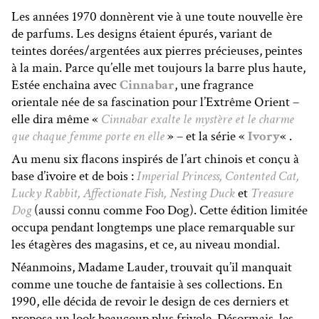
Les années 1970 donnèrent vie à une toute nouvelle ère
de parfums. Les designs étaient épurés, variant de
teintes dorées/argentées aux pierres précieuses, peintes
à la main. Parce qu’elle met toujours la barre plus haute,
Estée enchaîna avec
Cinnabar
, une fragrance
orientale née de sa fascination pour l’Extrême Orient –
elle dira même «
Cinnabar exalte le mystère et le charme
que chaque femme porte en elle
» – et la série «
Ivory
« .
Au menu six flacons inspirés de l’art chinois et conçu à
base d’ivoire et de bois :
Imperial Princess, Contented Cat,
Lucky Rabbit, Affectionate Fish, Nesting Duck
et
Treasure
Dog
(aussi connu comme Foo Dog). Cette édition limitée
occupa pendant longtemps une place remarquable sur
les étagères des magasins, et ce, au niveau mondial.
Néanmoins, Madame Lauder, trouvait qu’il manquait
comme une touche de fantaisie à ses collections. En
1990, elle décida de revoir le design de ces derniers et
proposa un look beaucoup plus frivole. Désormais, les