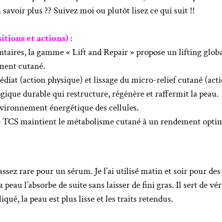
savoir plus ?? Suivez moi ou plutôt lisez ce qui suit !!
ions et actions) :
aires, la gamme « Lift and Repair » propose un lifting global 
ement cutané.
édiat (action physique) et lissage du micro-relief cutané (act
ique durable qui restructure, régénère et raffermit la peau.
environnement énergétique des cellules.
TCS maintient le métabolisme cutané à un rendement optimal 
 assez rare pour un sérum. Je l’ai utilisé matin et soir pour de
eau l’absorbe de suite sans laisser de fini gras. Il sert de véri
qué, la peau est plus lisse et les traits retendus.