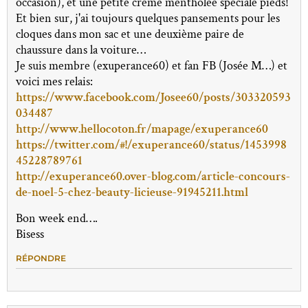
occasion), et une petite crème mentholée spéciale pieds!
Et bien sur, j'ai toujours quelques pansements pour les
cloques dans mon sac et une deuxième paire de
chaussure dans la voiture…
Je suis membre (exuperance60) et fan FB (Josée M…) et
voici mes relais:
https://www.facebook.com/Josee60/posts/303320593
034487
http://www.hellocoton.fr/mapage/exuperance60
https://twitter.com/#!/exuperance60/status/1453998
45228789761
http://exuperance60.over-blog.com/article-concours-
de-noel-5-chez-beauty-licieuse-91945211.html
Bon week end….
Bisess
RÉPONDRE