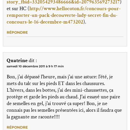
story_fbid=332054293486666&id=207963569273217
)
et sur HC (
http://www.hellocoton.fr/concours-pour-
remporter-un-pack-decouverte-lady-secret-fin-du-
concours-le-16-decembre-m473202
).
RÉPONDRE
Quatrine
dit :
samedi 10 décembre 2011 à 9 h 17 min
Bon, j'ai dépassé l'heure, mais j'ai une astuce: l'été, je
mets du talc sur les pieds ET dans les chaussures.
L'hivers, dans les bottes, j'ai des mini-chaussettes, ça
protège et garde les pieds au chaud. J'ai essayé une paire
de semelles en gel, j'ai trouvé ça super! Bon, je ne
connais pas les semelles présentées ici, alors il faudra que
la gagnante me raconte!!!!
RÉPONDRE