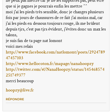
ne peux pas mettre car je ne les supportes pas, peut être
que si je gagnes je pourrais enfin les mettre ^^
moi j'ai les pieds très sensible, donc je changes plusieurs
fois par jours de chaussures de ce fait j'ai moins mal, car
j'ai les pieds en dessous toujours rouge, ils me brûlent
depuis tjrs, c'est pas tjrs évident, j'évites donc un max les
talons,
je suis fan de ta page nat lomont
voici mes relais
http://www.facebook.com/natlomont/posts/2924789
47457103
http://www.hellocoton.fr/mapage/nanahoopzy
http://twitter.com/#!/NanaHoopzy/status/145468574
251749377
merci beaucoup
hoopzy@live.fr
RÉPONDRE