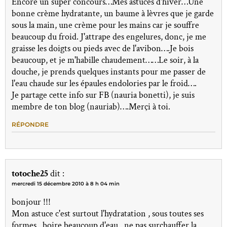
Encore un super concours…Mes astuces d'hiver…Une
bonne crème hydratante, un baume à lèvres que je garde
sous la main, une crème pour les mains car je souffre
beaucoup du froid. J'attrape des engelures, donc, je me
graisse les doigts ou pieds avec de l'avibon….Je bois
beaucoup, et je m'habille chaudement……Le soir, à la
douche, je prends quelques instants pour me passer de
l'eau chaude sur les épaules endolories par le froid….
Je partage cette info sur FB (nauria bonetti), je suis
membre de ton blog (nauriab)….Merçi à toi.
RÉPONDRE
totoche25
dit :
mercredi 15 décembre 2010 à 8 h 04 min
bonjour !!!
Mon astuce c'est surtout l'hydratation , sous toutes ses
formes , boire beaucoup d'eau , ne pas surchauffer la