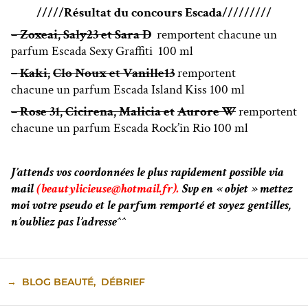
/////Résultat du concours Escada/////////
– Zoxeai, Saly23 et Sara D
remportent chacune un
parfum Escada Sexy Graffiti 100 ml
– Kaki,
Clo Noux et Vanille13
remportent
chacune un parfum Escada Island Kiss 100 ml
– Rose 31, Cicirena, Malicia et
Aurore W
remportent
chacune un parfum Escada Rock’in Rio 100 ml
J’attends vos coordonnées le plus rapidement possible via
mail
(beautylicieuse@hotmail.fr).
Svp en « objet » mettez
moi votre pseudo et le parfum remporté et soyez gentilles,
n’oubliez pas l’adresse^^
→
BLOG BEAUTÉ
,
DÉBRIEF