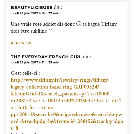
dit :
BEAUTYLICIEUSE
lundi 26 juin 2017 à 19 h 37 min
Une vraie rose addict dis donc 🙂 ta bague Tiffany
doit être sublime ^^
RÉPONDRE
dit :
THE EVERYDAY FRENCH GIRL
lundi 26 juin 2017 à 21 h 35 min
C’est celle-ci :
http://www.tiffany.fr/jewelry/rings/tiffany-
legacy-collection-band-ring-GRP00324?
&fromGrid=1&search_params=p+1-n+10000-
c+288152-s+5-r+180323340%2B180323353-t+-ni+1-
x+-lr+0-hr+-ri+-mi+-
pp+200+1&search=0&origin=browse&searchkeyw
ord=&trackpdp=bg&fromcid=288152&trackgridpo
s=8