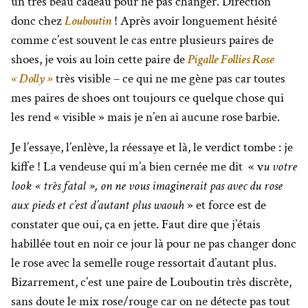
un très beau cadeau pour ne pas changer. Direction
donc chez
Louboutin
! Après avoir longuement hésité
comme c’est souvent le cas entre plusieurs paires de
shoes, je vois au loin cette paire de
Pigalle Follies Rose
« Dolly »
très visible – ce qui ne me gène pas car toutes
mes paires de shoes ont toujours ce quelque chose qui
les rend « visible » mais je n’en ai aucune rose barbie.
Je l’essaye, l’enlève, la réessaye et là, le verdict tombe : je
kiffe ! La vendeuse qui m’a bien cernée me dit « v
u votre
look « très fatal », on ne vous imaginerait pas avec du rose
aux pieds et c’est d’autant plus waouh
» et force est de
constater que oui, ça en jette. Faut dire que j’étais
habillée tout en noir ce jour là pour ne pas changer donc
le rose avec la semelle rouge ressortait d’autant plus.
Bizarrement, c’est une paire de Louboutin très discrète,
sans doute le mix rose/rouge car on ne détecte pas tout