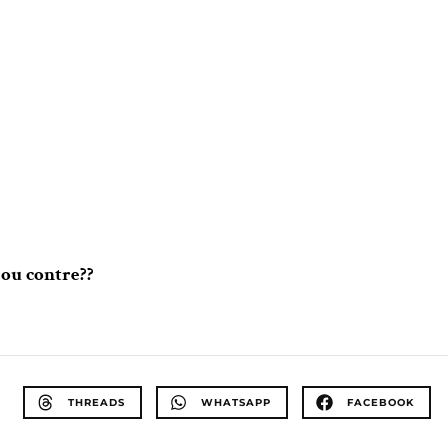
 ou contre??
THREADS
WHATSAPP
FACEBOOK