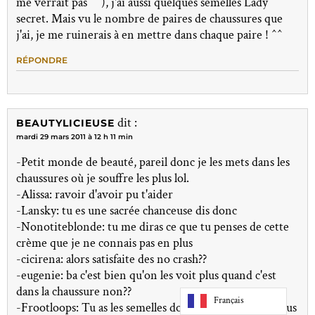
me verrait pas ^^), j'ai aussi quelques semelles Lady
secret. Mais vu le nombre de paires de chaussures que
j'ai, je me ruinerais à en mettre dans chaque paire ! ^^
RÉPONDRE
dit :
BEAUTYLICIEUSE
mardi 29 mars 2011 à 12 h 11 min
-Petit monde de beauté, pareil donc je les mets dans les
chaussures où je souffre les plus lol.
-Alissa: ravoir d'avoir pu t'aider
-Lansky: tu es une sacrée chanceuse dis donc
-Nonotiteblonde: tu me diras ce que tu penses de cette
crème que je ne connais pas en plus
-cicirena: alors satisfaite des no crash??
-eugenie: ba c'est bien qu'on les voit plus quand c'est
dans la chaussure non??
Français
-Frootloops: Tu as les semelles donc il ne te manque plus