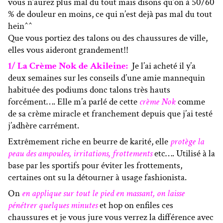
vous n’aurez plus mal du tout mais disons qu’on à 50/60
% de douleur en moins, ce qui n’est dejà pas mal du tout
hein^^
Que vous portiez des talons ou des chaussures de ville,
elles vous aideront grandement!!
1/ La Crème Nok de Akileine:
Je l’ai acheté il y’a
deux semaines sur les conseils d’une amie mannequin
habituée des podiums donc talons très hauts
forcément…. Elle m’a parlé de cette
crème Nok
comme
de sa crème miracle et franchement depuis que j’ai testé
j’adhère carrément.
Extrêmement riche en beurre de karité, elle
protège la
peau des ampoules, irritations, frottements
etc…. Utilisé à la
base par les sportifs pour éviter les frottements,
certaines ont su la détourner à usage fashionista.
On
en applique sur tout le pied en massant, on laisse
pénétrer quelques minutes
et hop on enfiles ces
chaussures et je vous jure vous verrez la différence avec