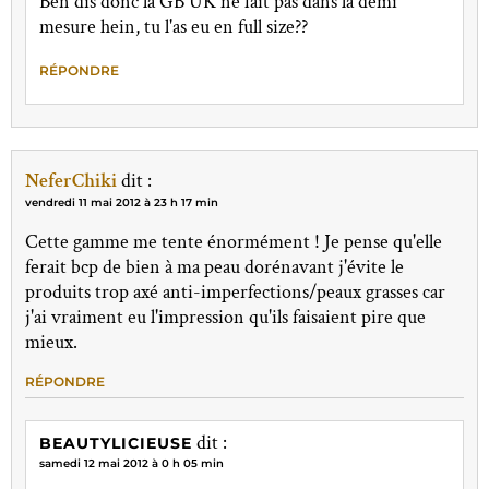
Ben dis donc la GB UK ne fait pas dans la demi
mesure hein, tu l'as eu en full size??
RÉPONDRE
NeferChiki
dit :
vendredi 11 mai 2012 à 23 h 17 min
Cette gamme me tente énormément ! Je pense qu'elle
ferait bcp de bien à ma peau dorénavant j'évite le
produits trop axé anti-imperfections/peaux grasses car
j'ai vraiment eu l'impression qu'ils faisaient pire que
mieux.
RÉPONDRE
dit :
BEAUTYLICIEUSE
samedi 12 mai 2012 à 0 h 05 min