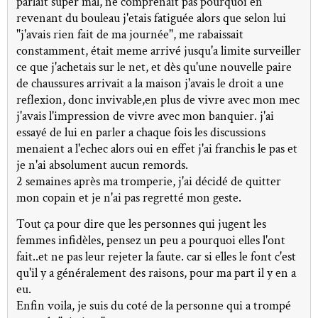
parlait super mal, ne comprenait pas pourquoi en
revenant du bouleau j'etais fatiguée alors que selon lui
"j'avais rien fait de ma journée", me rabaissait
constamment, était meme arrivé jusqu'a limite surveiller
ce que j'achetais sur le net, et dès qu'une nouvelle paire
de chaussures arrivait a la maison j'avais le droit a une
reflexion, donc invivable,en plus de vivre avec mon mec
j'avais l'impression de vivre avec mon banquier. j'ai
essayé de lui en parler a chaque fois les discussions
menaient a l'echec alors oui en effet j'ai franchis le pas et
je n'ai absolument aucun remords.
2 semaines après ma tromperie, j'ai décidé de quitter
mon copain et je n'ai pas regretté mon geste.
Tout ça pour dire que les personnes qui jugent les
femmes infidèles, pensez un peu a pourquoi elles l'ont
fait..et ne pas leur rejeter la faute. car si elles le font c'est
qu'il y a généralement des raisons, pour ma part il y en a
eu.
Enfin voila, je suis du coté de la personne qui a trompé