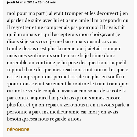
jeudi 14 mai 2015 à 23 h 01 min
moi pour ma part j ai etait tromper et les decouvert j en
aiparler de suite avec lui et a une amie il m a repondu qu
il regretter et ne comprenais pas pourquoi il l avais fait
qu il m aimais et qu il accepterais mon choix;avant je
disais si je suis cocu je me barre mais quand ca vous
tombe dessus c est plus la meme oui j aietait tromper
mais mes sentiments sont encore la je l aime donc
ensemble on continue je lui pose des questions auquelil
repond il me dit que mes reactions sont normal et que c
est le temps qui nous permettras de ne plus en souffrir
;pour nous c etait surement la routine le train train quoi
car notre vie de couple n avais aucun souci de se cote la
par contre aujourd hui je dirais qu on s aimes encore
plus fort et qu on repart a zero;nous n en n avons parle a
personne a part ma meilleur amie car moi j en avais
besoinapresca nous regarde a nous
RÉPONDRE