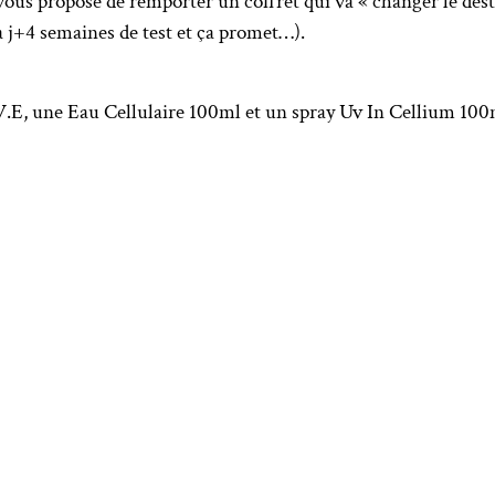
vous propose de remporter un coffret qui va « changer le desti
 à j+4 semaines de test et ça promet…).
.E, une Eau Cellulaire 100ml et un spray Uv In Cellium 100m