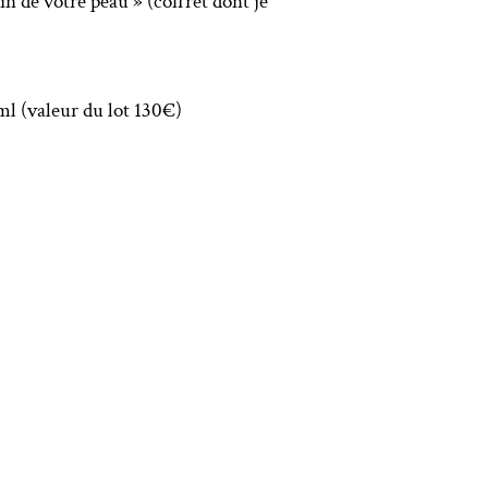
n de votre peau » (coffret dont je
l (valeur du lot 130€)