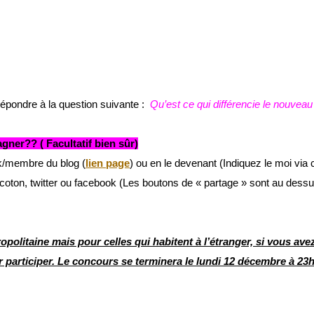
épondre à la question suivante :
Qu’est ce qui différencie le nouveau
er?? ( Facultatif bien sûr)
ok/membre du blog (
lien page
) ou en le devenant (Indiquez le moi vi
coton, twitter ou facebook (Les boutons de « partage » sont au dessus 
politaine mais pour celles qui habitent à l’étranger, si vous avez
r participer.
Le concours se terminera le lundi 12 décembre à 23h