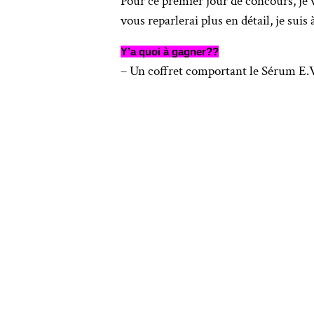
Pour ce premier jour de concours, je 
vous reparlerai plus en détail, je suis
Y’a quoi à gagner??
– Un coffret comportant le Sérum E.V