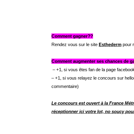
Comment gagner??
Rendez vous sur le site
Esthederm
pour r
Comment augmenter ses chances de gagn
– +1, si vous êtes fan de la page facebo
– +1, si vous relayez le concours sur hello
commentaire)
Le concours est ouvert à la France Métro
réceptionner ici votre lot, no soucy pou