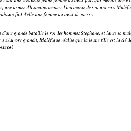
 une très belle jeune femme au cœur pur, qui menait une existe
ur, une armée d’humains menace l’harmonie de son univers. Maléfiqu
trahison fait d’elle une femme au cœur de pierre.
s d’une grande bataille le roi des hommes Stephane, et lance sa maléd
qu’Aurore grandit, Maléfique réalise que la jeune fille est la clé d
ource
)