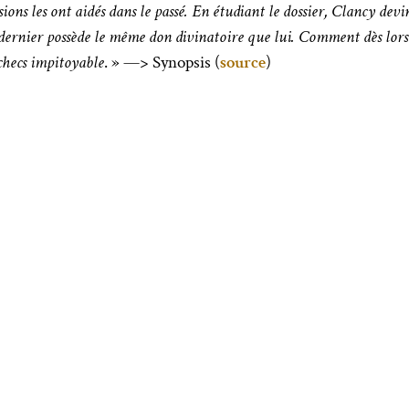
ions les ont aidés dans le passé. En étudiant le dossier, Clancy dev
e dernier possède le même don divinatoire que lui. Comment dès lor
checs impitoyable
. » —> Synopsis (
source
)